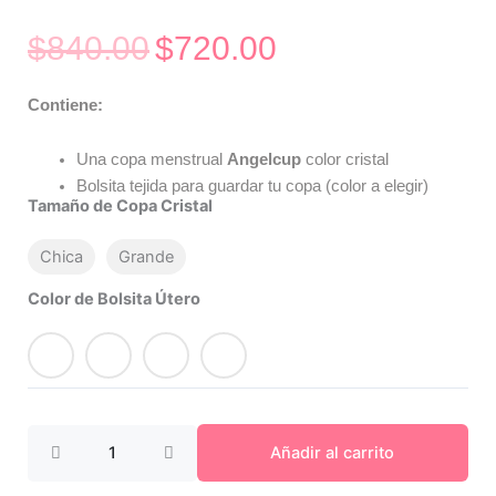
$
840.00
$
720.00
Original
Current
price
price
was:
is:
Contiene:
$840.00.
$720.00.
Una copa menstrual
Angelcup
color cristal
Bolsita tejida para guardar tu copa (color a elegir)
Tamaño de Copa Cristal
Chica
Grande
Kit
Angelcup
Color de Bolsita Útero
Tu
Bolsita
Cristal
cantidad
Añadir al carrito