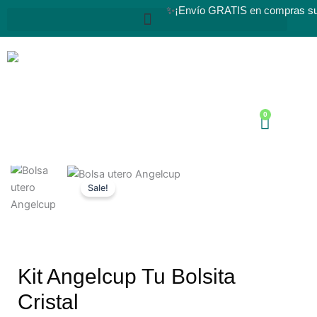
Ir
✨
¡Envío GRATIS en compras su
al
contenido
0
Cart
Sale!
Kit Angelcup Tu Bolsita
Cristal