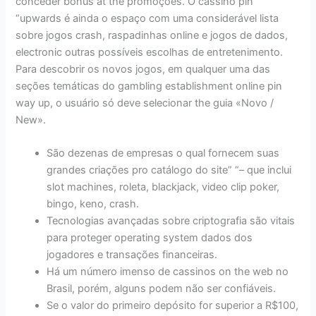
conceder bônus at the promoções. O cassino pin”
“upwards é ainda o espaço com uma considerável lista
sobre jogos crash, raspadinhas online e jogos de dados,
electronic outras possíveis escolhas de entretenimento.
Para descobrir os novos jogos, em qualquer uma das
seções temáticas do gambling establishment online pin
way up, o usuário só deve selecionar the guia «Novo /
New».
São dezenas de empresas o qual fornecem suas
grandes criações pro catálogo do site” “– que inclui
slot machines, roleta, blackjack, video clip poker,
bingo, keno, crash.
Tecnologias avançadas sobre criptografia são vitais
para proteger operating system dados dos
jogadores e transações financeiras.
Há um número imenso de cassinos on the web no
Brasil, porém, alguns podem não ser confiáveis.
Se o valor do primeiro depósito for superior a R$100,