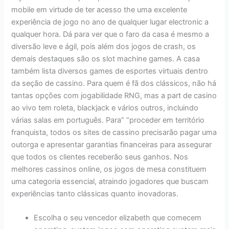
mobile em virtude de ter acesso the uma excelente
experiência de jogo no ano de qualquer lugar electronic a
qualquer hora. Dá para ver que o faro da casa é mesmo a
diversão leve e ágil, pois além dos jogos de crash, os
demais destaques são os slot machine games. A casa
também lista diversos games de esportes virtuais dentro
da seção de cassino. Para quem é fã dos clássicos, não há
tantas opções com jogabilidade RNG, mas a part de casino
ao vivo tem roleta, blackjack e vários outros, incluindo
várias salas em português. Para” “proceder em território
franquista, todos os sites de cassino precisarão pagar uma
outorga e apresentar garantias financeiras para assegurar
que todos os clientes receberão seus ganhos. Nos
melhores cassinos online, os jogos de mesa constituem
uma categoria essencial, atraindo jogadores que buscam
experiências tanto clássicas quanto inovadoras.
Escolha o seu vencedor elizabeth que comecem