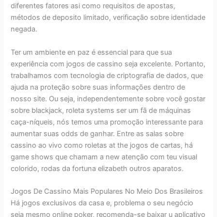
diferentes fatores asi como requisitos de apostas,
métodos de deposito limitado, verificação sobre identidade
negada.
Ter um ambiente en paz é essencial para que sua
experiência com jogos de cassino seja excelente. Portanto,
trabalhamos com tecnologia de criptografia de dados, que
ajuda na proteção sobre suas informações dentro de
nosso site. Ou seja, independentemente sobre você gostar
sobre blackjack, roleta systems ser um fã de máquinas
caça-níqueis, nós temos uma promoção interessante para
aumentar suas odds de ganhar. Entre as salas sobre
cassino ao vivo como roletas at the jogos de cartas, há
game shows que chamam a new atenção com teu visual
colorido, rodas da fortuna elizabeth outros aparatos.
Jogos De Cassino Mais Populares No Meio Dos Brasileiros
Há jogos exclusivos da casa e, problema o seu negócio
seja mesmo online poker, recomenda-se baixar u aplicativo