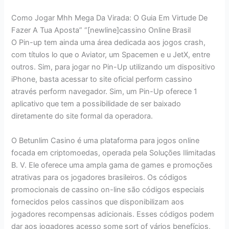
Como Jogar Mhh Mega Da Virada: O Guia Em Virtude De
Fazer A Tua Aposta” “[newline]cassino Online Brasil
O Pin-up tem ainda uma área dedicada aos jogos crash,
com títulos lo que o Aviator, um Spacemen e u JetX, entre
outros. Sim, para jogar no Pin-Up utilizando um dispositivo
iPhone, basta acessar to site oficial perform cassino
através perform navegador. Sim, um Pin-Up oferece 1
aplicativo que tem a possibilidade de ser baixado
diretamente do site formal da operadora.
O Betunlim Casino é uma plataforma para jogos online
focada em criptomoedas, operada pela Soluções Ilimitadas
B. V. Ele oferece uma ampla gama de games e promoções
atrativas para os jogadores brasileiros. Os códigos
promocionais de cassino on-line são códigos especiais
fornecidos pelos cassinos que disponibilizam aos
jogadores recompensas adicionais. Esses códigos podem
dar aos jogadores acesso some sort of vários benefícios,