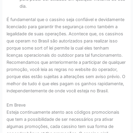
dia.
É fundamental que o cassino seja confiável e devidamente
licenciado para garantir the segurança como também a
legalidade de suas operações. Acontece que, os cassinos
que operam no Brasil são autorizados para realizar isso
porque some sort of lei permite la cual eles tenham
licenças operacionais do outdoor para tal funcionamento.
Recomendamos que anteriormente a participar de qualquer
promoção, você leia as regras no website do operador,
porque elas estão sujeitas a alterações sem aviso prévio. O
melhor de tudo é que eles pagam os ganhos rapidamente,
independentemente de onde você esteja no Brasil.
Em Breve
Esteja continuamente atento aos códigos promocionais
que tem a possibilidade de ser necessários pra ativar
algumas promoções, cada cassino tem sua forma de