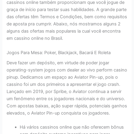
cassinos online também proporcionam que você jogue de
graça de início para testar suas habilidades. A grande parte
das ofertas têm Termos e Condições, bem como requisitos
de aposta pra cumprir. Abaixo, nós mostramos alguns 2
alguns das ofertas mais populares la cual você encontra
em cassino online no Brasil.
Jogos Para Mesa: Poker, Blackjack, Bacará E Roleta
Deve fazer um depósito, em virtude de poder jogar
operating-system jogos com dealer ao vivo perform casino
pinup. Dedicamos um espaço ao Aviator Pin-up, pois o
cassino foi um dos primeiros a apresentar el jogo crash.
Lançado em 2019, por Spribe, o Aviator continua a servir
um fenômeno entre os jogadores nacionais e do universo.
Com apostas baixas, ação super rápida, potenciais ganhos
elevados, o Aviator Pin-up conquista os jogadores.
Há vários cassinos online que não oferecem bônus