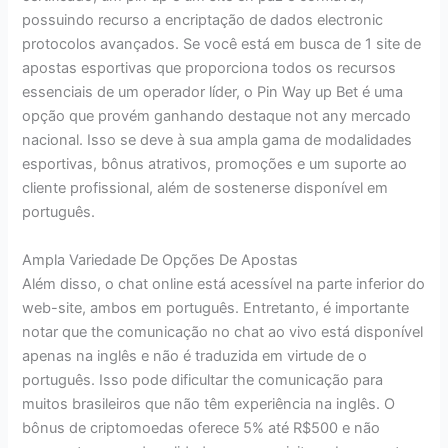
possuindo recurso a encriptação de dados electronic
protocolos avançados. Se você está em busca de 1 site de
apostas esportivas que proporciona todos os recursos
essenciais de um operador líder, o Pin Way up Bet é uma
opção que provém ganhando destaque not any mercado
nacional. Isso se deve à sua ampla gama de modalidades
esportivas, bônus atrativos, promoções e um suporte ao
cliente profissional, além de sostenerse disponível em
português.
Ampla Variedade De Opções De Apostas
Além disso, o chat online está acessível na parte inferior do
web-site, ambos em português. Entretanto, é importante
notar que the comunicação no chat ao vivo está disponível
apenas na inglês e não é traduzida em virtude de o
português. Isso pode dificultar the comunicação para
muitos brasileiros que não têm experiência na inglês. O
bônus de criptomoedas oferece 5% até R$500 e não